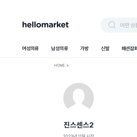
어떤 상
여성의류
남성의류
가방
신발
패션잡
HOME
>
진스센스2
2023년 11월
시작