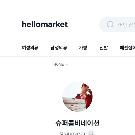
어떤 상
여성의류
남성의류
가방
신발
패션잡
HOME
>
슈퍼콤비네이션
@
superpizza