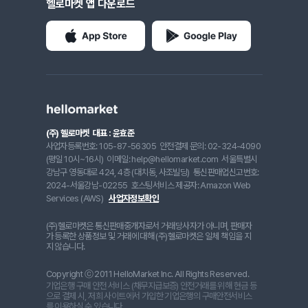
헬로마켓 앱 다운로드
(주) 헬로마켓
대표 : 윤효준
사업자등록번호: 105-87-56305
안전결제 문의: 02-324-4090
(평일 10시~16시)
이메일: help@hellomarket.com
서울특별시
강남구 영동대로 424, 4층 (대치동, 사조빌딩)
통신판매업신고번호:
2024-서울강남-02255
호스팅서비스 제공자: Amazon Web
Services (AWS)
사업자정보확인
(주)헬로마켓은 통신판매중개자로서 거래당사자가 아니며, 판매자
가 등록한 상품정보 및 거래에 대해 (주)헬로마켓은 일체 책임을 지
지 않습니다.
Copyright ⓒ 2011 HelloMarket Inc. All Rights Reserved.
기업은행 구매 안전 서비스 (채무지급보증) 안전거래를 위해 현금 등
으로 결제 시, 저희 사이트에서 가입한 기업은행의 구매안전서비스
를 이용하실 수 있습니다.