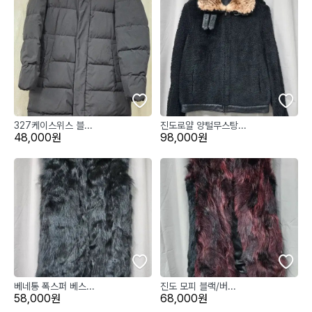
327케이스위스 블...
진도로얄 양털무스탕...
48,000원
98,000원
베네통 폭스퍼 베스...
진도 모피 블랙/버...
58,000원
68,000원