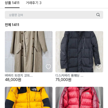
상품
1411
거래후기
3
전체
1411
버버리 트렌치 코트...
디스커버리 롱패딩 ...
48,000원
75,000원