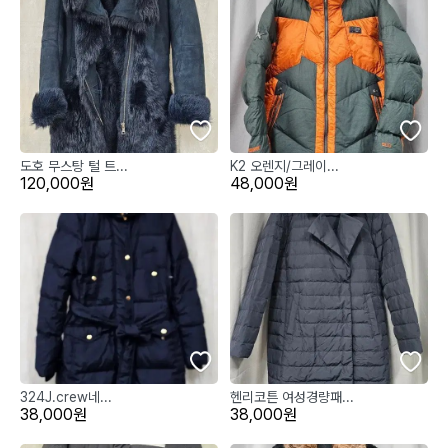
도호 무스탕 털 트...
K2 오렌지/그레이...
120,000원
48,000원
324J.crew네...
헨리코튼 여성경량패...
38,000원
38,000원