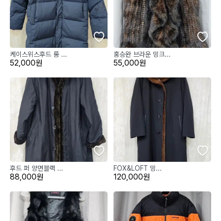
케이스위스후드 롱 ...
홍승완 브라운 밍크...
52,000원
55,000원
후드 퍼 양면블랙 ...
FOX&LOFT 밍...
88,000원
120,000원