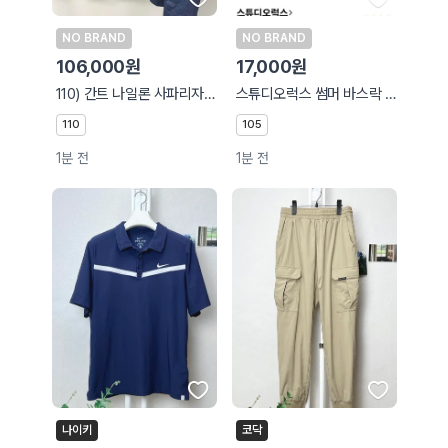
NO BRAND
NO BRAND
106,000원
17,000원
110) 간트 나일론 사파리자켓
스튜디오럭스 썸머 바스락 티블라우스 105
110
105
1분 전
1분 전
나이키
코닥