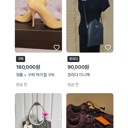
구찌
프라다
160,000원
90,000원
정품 > 구찌 하이힐 구두
프라다 미니백
방금 전
방금 전