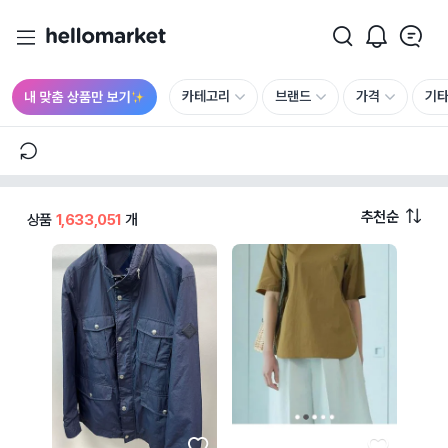
카테고리
브랜드
가격
기
추천순
상품
1,633,051
개