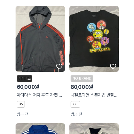
아디다스
NO BRAND
60,000원
80,000원
아디다스 저지 후드 자켓 트랙자켓 95M 우먼스
니켈로디언 스폰지밥 반팔티셔츠 XXL 2XL
95
XXL
방금 전
방금 전