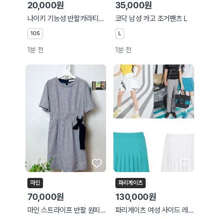
20,000원
35,000원
나이키 기능성 반팔카라티셔츠 105
코닥 남성 카고 조거팬츠 L
105
L
1분 전
1분 전
마인
파리게이츠
70,000원
130,000원
마인 스트라이프 반팔 원피스
파리게이츠 여성 사이드 레이어 플리츠 큐롯 스커트 2칼라