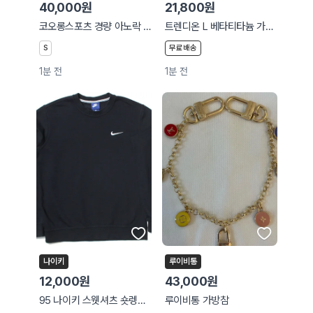
40,000원
21,800원
코오롱스포츠 경량 아노락 바람막이
트렌디온 L 베타티타늄 가벼운 데일리 안경테 P-7OOD 3칼라 새제품
S
무료배송
1분 전
1분 전
나이키
루이비통
12,000원
43,000원
95 나이키 스웻셔츠 숏렝스 128
루이비통 가방참