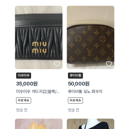
미우미우
루이비통
35,000원
50,000원
미우미우 카드지갑(블랙/핑크)
루이비통 모노 파우치
무료배송
무료배송
방금 전
방금 전