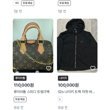
95
무료배송
무료배송
1분 전
1분 전
루이비통
나이키
110,000원
100,000원
루이비통 스피디 트렁크백
02s 나이키 트랙 자켓 바람막이 L 100
무료배송
L
방금 전
방금 전