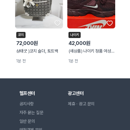
코치
나이키
72,000원
42,000원
상태굿 )코치 숄더, 토트백
(새상품) 나이키 정품 여성 V5 PNR 운동화
1분 전
1분 전
헬프센터
광고센터
공지사항
제휴ㆍ광고 문의
자주 묻는 질문
일반 문의