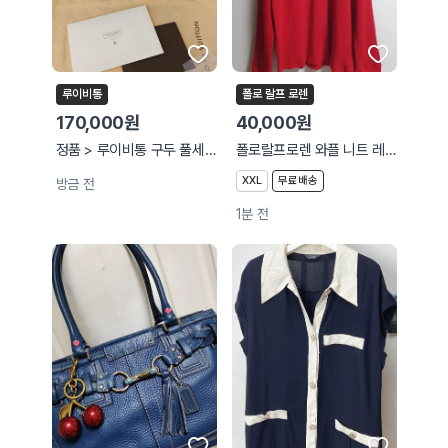
루이비통
폴로 랄프 로렌
170,000원
40,000원
정품 > 루이비통 구두 풀세트
폴로랄프로렌 와플 니트 레드 XXL
XXL
무료배송
방금 전
1분 전