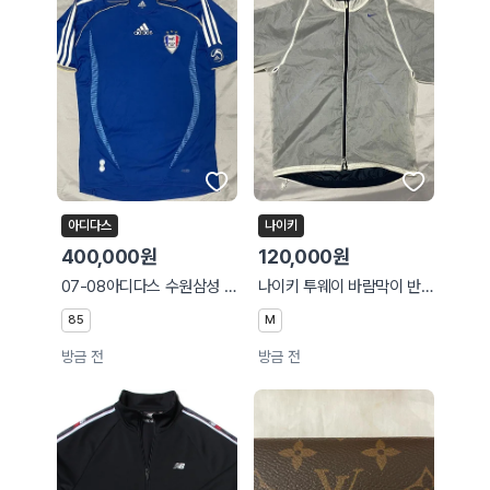
아디다스
나이키
400,000원
120,000원
07-08아디다스 수원삼성 올드 유니폼 85
나이키 투웨이 바람막이 반팔자켓 M
85
M
방금 전
방금 전