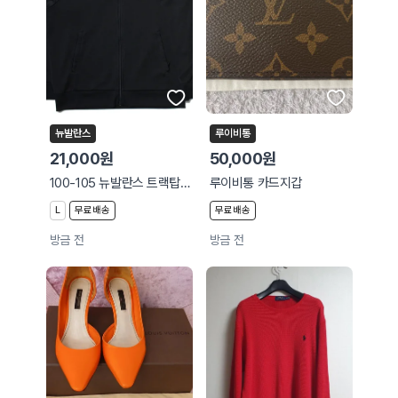
뉴발란스
루이비통
21,000원
50,000원
100-105 뉴발란스 트랙탑 세미루즈 993
루이비통 카드지갑
L
무료배송
무료배송
방금 전
방금 전