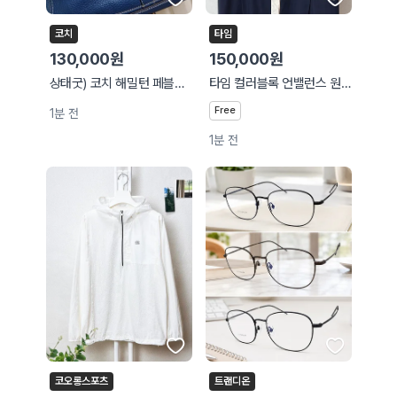
코치
타임
130,000원
150,000원
상태굿) 코치 해밀턴 페블레더 토트,숄더백
타임 컬러블록 언밸런스 원피스
Free
1분 전
1분 전
코오롱스포츠
트랜디온