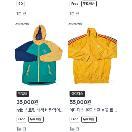
90
Free
무료배송
1분 전
1분 전
엠엘비
아디다스
35,000원
55,000원
mlb 스트릿 배색 바람막이 자켓
아디다스 올드스쿨 불꽃 트레포일 바람막이 자켓
Free
무료배송
Free
무료배송
1분 전
1분 전