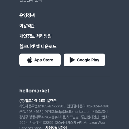
안전결제 문의
운영정책
이용약관
개인정보 처리방침
헬로마켓 앱 다운로드
(주) 헬로마켓
대표 : 윤효준
사업자등록번호: 105-87-56305
안전결제 문의: 02-324-4090
(평일 10시~16시)
이메일: help@hellomarket.com
서울특별시
강남구 영동대로 424, 4층 (대치동, 사조빌딩)
통신판매업신고번호:
2024-서울강남-02255
호스팅서비스 제공자: Amazon Web
Services (AWS)
사업자정보확인