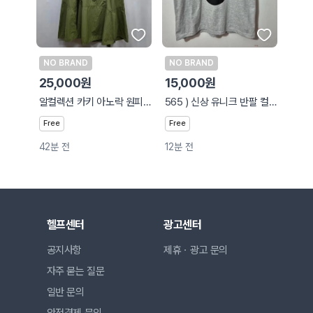
NO BRAND
NO BRAND
25,000원
15,000원
알컬렉션 카키 아노락 원피스 XL(77-88)
565 ) 신상 유니크 반팔 컬러 소재 짱좋고 예쁨
Free
Free
42분 전
12분 전
헬프센터
광고센터
공지사항
제휴ㆍ광고 문의
자주 묻는 질문
일반 문의