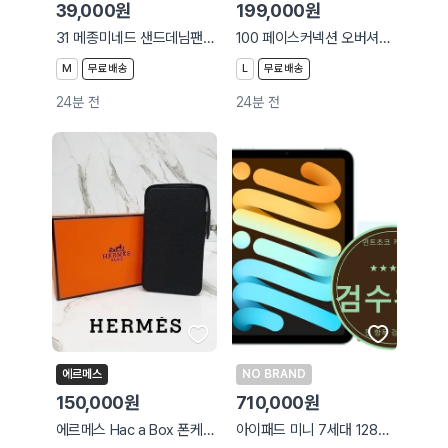
39,000원
199,000원
31 메종미네드 샌드데님팬츠 와이드핏 324
100 페이스커넥션 오버셔츠 루즈핏 497
M
무료배송
L
무료배송
24분 전
24분 전
에르메스
NO BRAND
150,000원
710,000원
에르메스 Hac a Box 폰케이스
아이패드 미니 7세대 128GB 와이파이 스타라이트 S급 풀구성