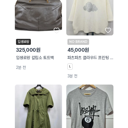
입생로랑
NO BRAND
325,000원
45,000원
입생로랑 칼립소 토트백
파츠파츠 클라우드 프린팅 반팔티 아이보리77
L
2분 전
3분 전