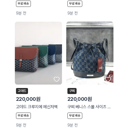
무료배송
무료배송
9분 전
9분 전
고야드
구찌
220,000원
220,000원
고야드 크루지에 메신저백
구찌 베니스 스몰 사이즈 버킷백
무료배송
무료배송
9분 전
9분 전