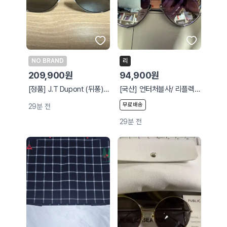
NO BRAND
리
209,900원
94,900원
[정품] J.T Dupont (뒤퐁) 보잉 선글라스
[국산] 언터처블사/ 리플렉션 보잉 선글라스
무료배송
29분 전
29분 전