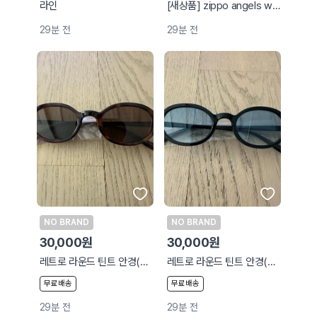
라인
[새상품] zippo angels wings 스페셜 에디션
29분 전
29분 전
NO BRAND
NO BRAND
30,000원
30,000원
레트로 라운드 틴트 안경(레오파드/브라운)
레트로 라운드 틴트 안경(블랙/블루)
무료배송
무료배송
29분 전
29분 전