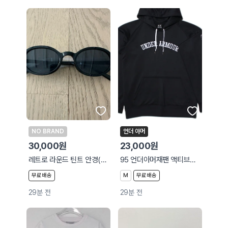
NO BRAND
언더 아머
30,000원
23,000원
레트로 라운드 틴트 안경(블랙/그레이)
95 언더아머재팬 액티브후디 세미루즈 207
무료배송
M
무료배송
29분 전
29분 전