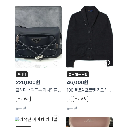
프라다
폴로 랄프 로렌
220,000원
46,000원
프라다 스피드록 리나일론 및 가죽 숄더백
100 폴로랄프로렌 기모스웻카디건 루즈숏 545
무료배송
L
무료배송
9분 전
9분 전