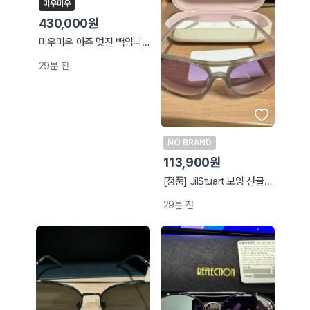
미우미우
430,000원
미우미우 아주 멋진 빽입니다~~사진보다는 흐려요~~
29분 전
NO BRAND
113,900원
[정품] JilStuart 보잉 선글라스
29분 전