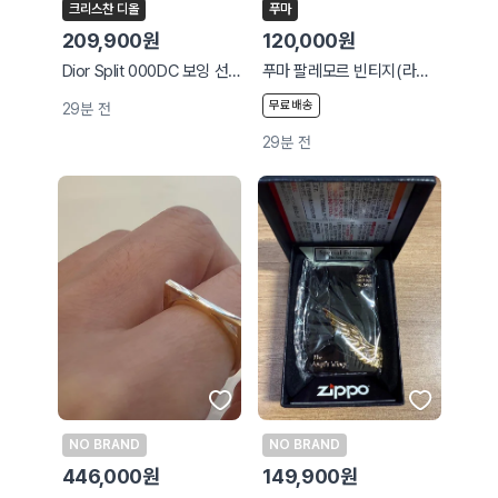
크리스찬 디올
푸마
209,900원
120,000원
Dior Split 000DC 보잉 선글라스
푸마 팔레모르 빈티지(라이트 핑크)[280]
무료배송
29분 전
29분 전
NO BRAND
NO BRAND
446,000원
149,900원