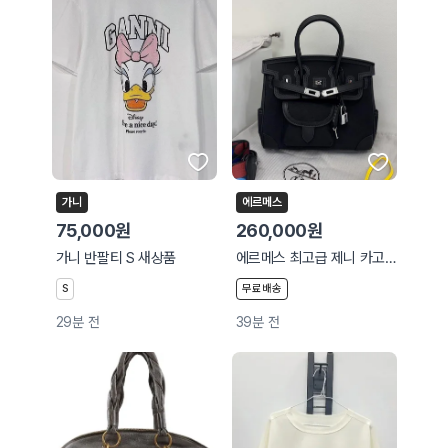
가니
에르메스
75,000원
260,000원
가니 반팔티 S 새상품
에르메스 최고급 제니 카고 버킨백
S
무료배송
29분 전
39분 전