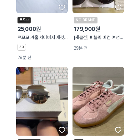
르꼬끄
NO BRAND
25,000원
179,900원
르꼬꼬 겨울 치마바지 새것 같아요
[새물건] 퍼블릭 비컨 여성 선글라스 02
30
29분 전
29분 전