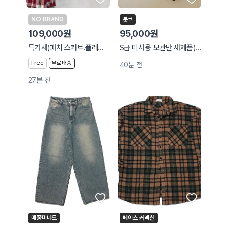
NO BRAND
분크
109,000원
95,000원
특가새)패치 스커트.플레이 패치 데님 스커트.웨어드 마켓
S급 미사용 보관만 새제품) 분크 오캄 링 카드지갑 Black
Free
무료배송
40분 전
27분 전
메종미네드
페이스 커넥션