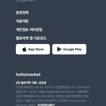
안전결제 문의
운영정책
이용약관
개인정보 처리방침
헬로마켓 앱 다운로드
(주) 헬로마켓
대표 : 윤효준
사업자등록번호: 105-87-56305
안전결제 문의: 02-324-4090
(평일 10시~16시)
이메일: help@hellomarket.com
서울특별시
강남구 영동대로 424, 4층 (대치동, 사조빌딩)
통신판매업신고번호:
2024-서울강남-02255
호스팅서비스 제공자: Amazon Web
Services (AWS)
사업자정보확인