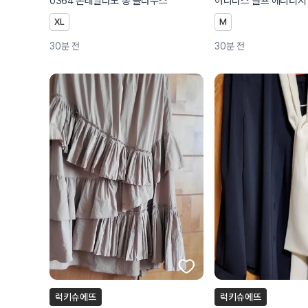
0364 몬테밀라노 롱 블라우스
XL
M
30분 전
30분 전
럭키슈에뜨
럭키슈에뜨