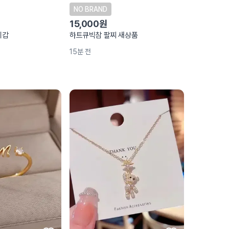
NO BRAND
15,000원
지갑
하트큐빅참 팔찌 새상품
15분 전