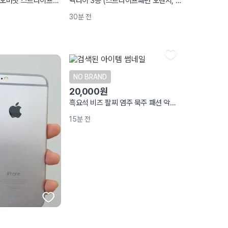
지이크 SIEG 남자 오버핏 스트라이프 셔츠 120 카키
넥타이 3종 (스트라이프패턴 오렌지, 골드, 블랙)
30분 전
NO BRAND
20,000원
흑요석 비즈 팔찌 염주 묵주 패션 악세사리
15분 전