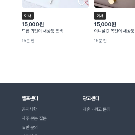
이새
이새
15,000원
15,000원
드롭 귀걸이 새상품 은색
이니셜 D 목걸이 새상품
15분 전
15분 전
헬프센터
광고센터
공지사항
제휴ㆍ광고 문의
자주 묻는 질문
일반 문의