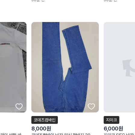
코데즈컴바인
지이크
8,000원
6,000원