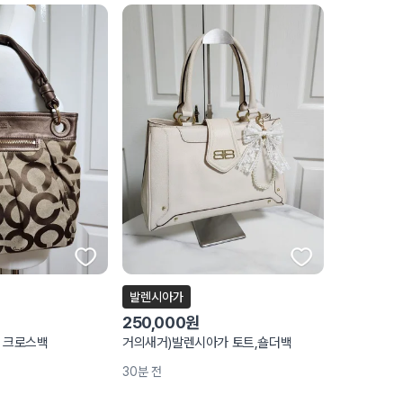
발렌시아가
250,000원
, 크로스백
거의새거)발렌시아가 토트,숄더백
30분 전