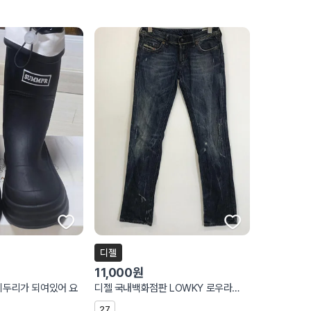
디젤
11,000원
테두리가 되여있어 요
디젤 국내백화점판 LOWKY 로우라이즈 데님 청바지[27인치]
27