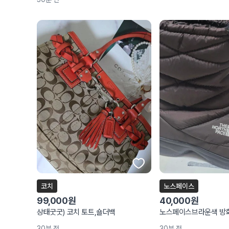
코치
노스페이스
99,000원
40,000원
상태굿굿) 코치 토트,숄더백
노스페이스브라운색 방
30분 전
30분 전