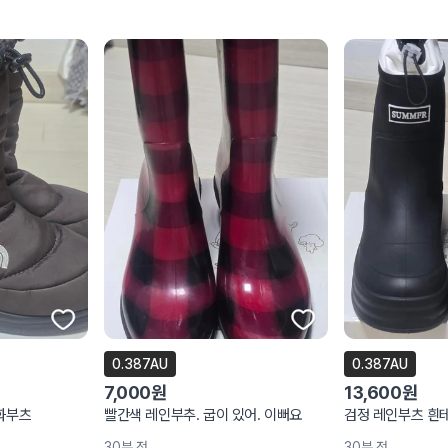
0.387AU
0.387AU
7,000원
13,600원
화부츠
빨간색 레인부추. 굽이 있어. 이뻐요
검정 레인부츠 흰
30분 전
30분 전