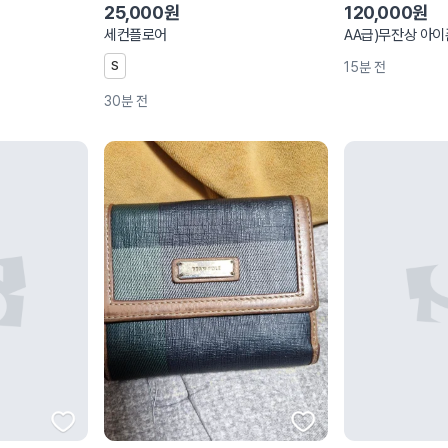
25,000원
120,000원
세컨플로어
AA급)무잔상 아이
S
15분 전
30분 전