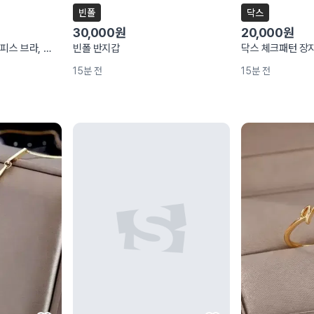
빈폴
닥스
30,000원
20,000원
블루 쉬폰 벨리 댄스복 3피스 브라, 탑, 팬츠 일괄
빈폴 반지갑
닥스 체크패턴 장
15분 전
15분 전