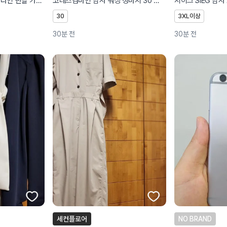
아디다스 골프 헤리티지 라인 반팔 카라티M
코데즈컴바인 남자 워싱 청바지 30 라이트블루
30
3XL이상
30분 전
30분 전
세컨플로어
NO BRAND