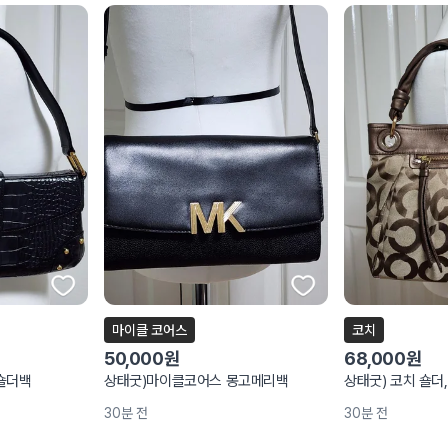
마이클 코어스
코치
50,000원
68,000원
 숄더백
상태굿)마이클코어스 몽고메리백
상태굿) 코치 숄더
30분 전
30분 전