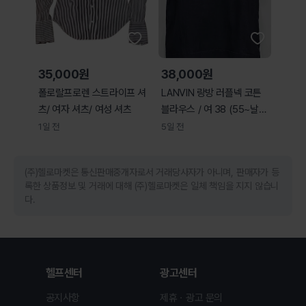
35,000원
38,000원
폴로랄프로렌 스트라이프 셔
LANVIN 랑방 러플넥 코튼
츠/ 여자 셔츠/ 여성 셔츠
블라우스 / 여 38 (55~날씬
66)
1일 전
5일 전
(주)헬로마켓은 통신판매중개자로서 거래당사자가 아니며, 판매자가 등
록한 상품정보 및 거래에 대해 (주)헬로마켓은 일체 책임을 지지 않습니
다.
헬프센터
광고센터
공지사항
제휴ㆍ광고 문의