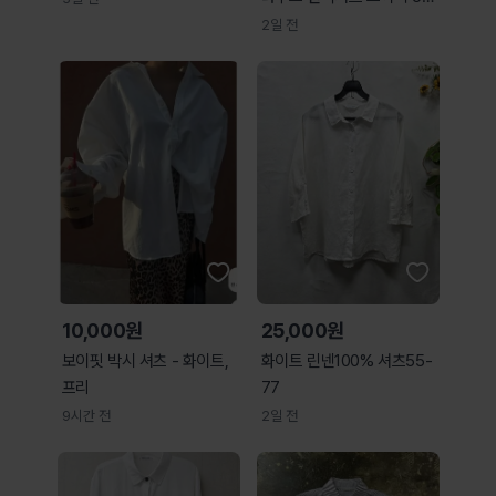
04
2일 전
10,000원
25,000원
보이핏 박시 셔츠 - 화이트,
화이트 린넨100% 셔츠55-
프리
77
9시간 전
2일 전