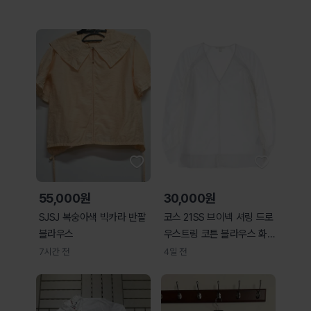
55,000원
30,000원
SJSJ 복숭아색 빅카라 반팔
코스 21SS 브이넥 셔링 드로
블라우스
우스트링 코튼 블라우스 화
이트
7시간 전
4일 전