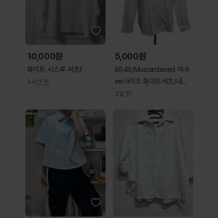
10,000원
5,000원
화이트 시스루 셔츠F
6548/Mustardseed 여 fr
ee사이즈 화이트셔츠/내옷
5시간 전
방
2일 전