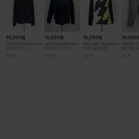
15,000
원
15,000
원
15,000
원
20,000
타미힐피거 남성면티셔츠
데상트 남성맨투맨 블랙
헤지스골프 여성골프티셔
아다바트 2
블랙 100 진스...
춘추 95 진스센스...
츠 85 by진스센...
팬츠 28-29.
2년 전
2년 전
2년 전
2년 전