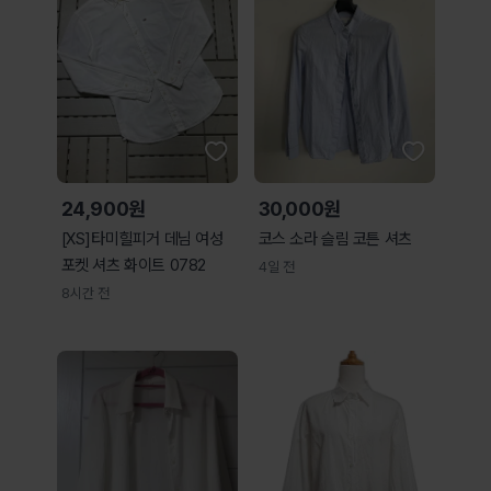
24,900원
30,000원
[XS]타미힐피거 데님 여성
코스 소라 슬림 코튼 셔츠
포켓 셔츠 화이트 0782
4일 전
8시간 전