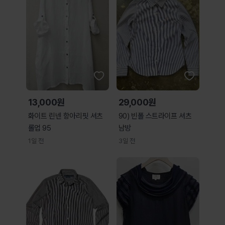
13,000원
29,000원
화이트 린넨 항아리핏 셔츠
90) 빈폴 스트라이프 셔츠
롤업 95
남방
1일 전
3일 전