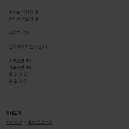
화이트 색상입니다.
컨디션 양호합니다.
사이즈 : 90
실측사이즈(단위센치)
어깨단면:40
가슴단면:49
팔 길 이:57
총 길 이:71
카테고리
여성 의류
셔츠/블라우스