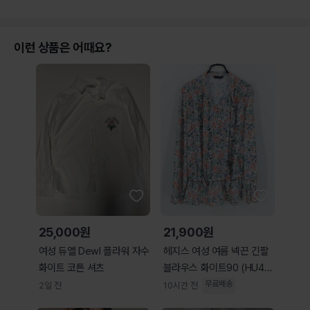
이런 상품은 어때요?
25,000원
21,900원
여성 듀엘 Dewl 플라워 자수
헤지스 여성 여름 넥끈 긴팔
화이트 코튼 셔츠
블라우스 화이트90 (HU46
333)
무료배송
2일 전
10시간 전