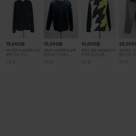
15,000
원
15,000
원
15,000
원
20,000
타미힐피거 남성면티셔츠
데상트 남성맨투맨 블랙
헤지스골프 여성골프티셔
아다바트 2
블랙 100 진스...
춘추 95 진스센스...
츠 85 by진스센...
팬츠 28-29.
2년 전
2년 전
2년 전
2년 전