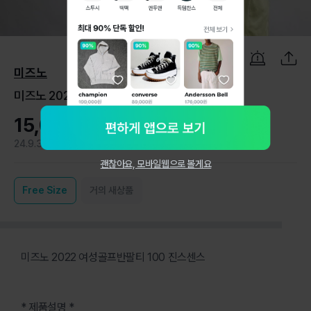
1
/
6
미즈노
미즈노 2022 여성골프반팔티 100 진스센스
15,000원
24.9.3
0
괜찮아요, 모바일웹으로 볼게요
Free
Size
거의 새상품
미즈노 2022 여성골프반팔티 100 진스센스
* 제품설명 *