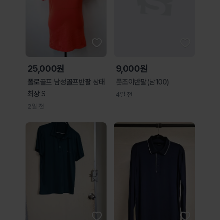
25,000원
9,000원
폴로골프 남성골프반팔 상태
풋조이반팔(남100)
최상 S
4일 전
2일 전