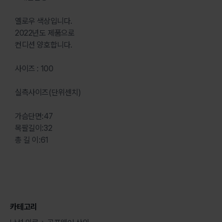
옐로우 색상입니다.
2022년도 제품으로
컨디션 양호합니다.
사이즈 : 100
실측사이즈(단위센치)
가슴단면:47
목팔길이:32
총 길 이:61
카테고리