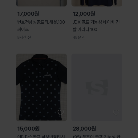
17,000원
12,000원
벤호건남성골프티.새옷.100
JDX 골프 기능성 네이비 긴
싸이즈
팔 카라티 100
9시간 전
49분 전
15,000원
28,000원
아디다스골프 남성반팔티셔
(95) 풋조이 골프 기능성 카