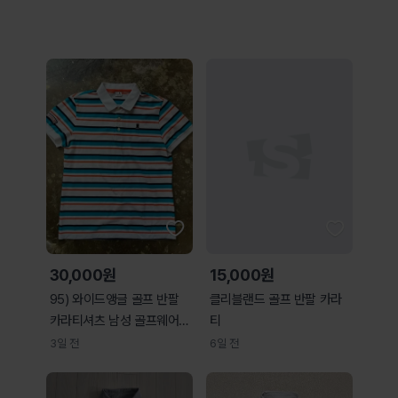
30,000원
15,000원
95) 와이드앵글 골프 반팔
클리블랜드 골프 반팔 카라
카라티셔츠 남성 골프웨어
티
골프의류
3일 전
6일 전